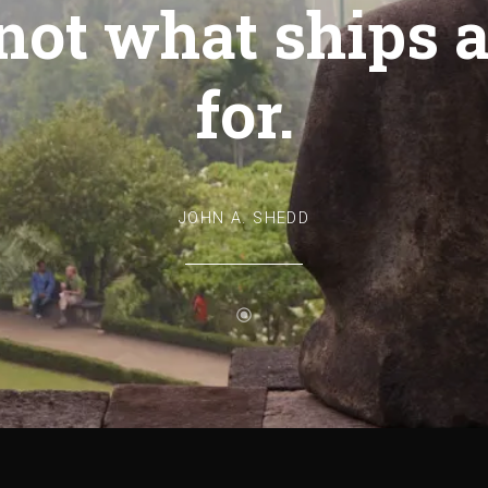
 not what ships a
for.
JOHN A. SHEDD