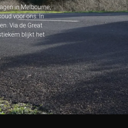
dagen in Melbourne,
koud voor ons. In
n. Via de Great
tiekem blijkt het