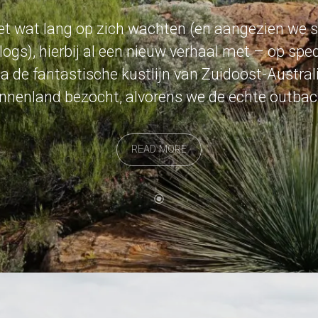
liet wat lang op zich wachten (en aangezien we 
logs), hierbij al een nieuw verhaal met – op spe
! Na de fantastische kustlijn van Zuidoost-Austr
binnenland bezocht, alvorens we de echte outba
READ MORE