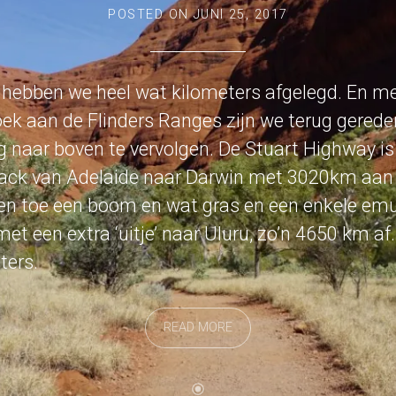
POSTED ON
JUNI 25, 2017
 hebben we heel wat kilometers afgelegd. En m
oek aan de Flinders Ranges zijn we terug gerede
aar boven te vervolgen. De Stuart Highway is e
ack van Adelaide naar Darwin met 3020km aan 
 en toe een boom en wat gras en een enkele emu,
met een extra ‘uitje’ naar Uluru, zo’n 4650 km af.
ters.
READ MORE