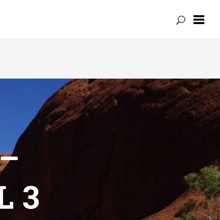
–
L 3