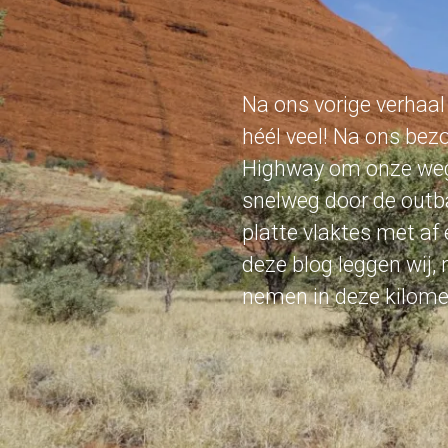
Na ons vorige verhaal
héél veel! Na ons bez
Highway om onze weg n
snelweg door de outb
platte vlaktes met af
deze blog leggen wij, 
nemen in deze kilome