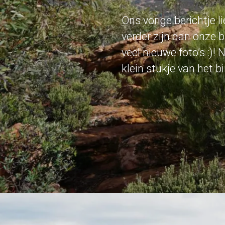
Ons vorige berichtje 
verder zijn dan onze b
veel nieuwe foto’s :)
klein stukje van het 