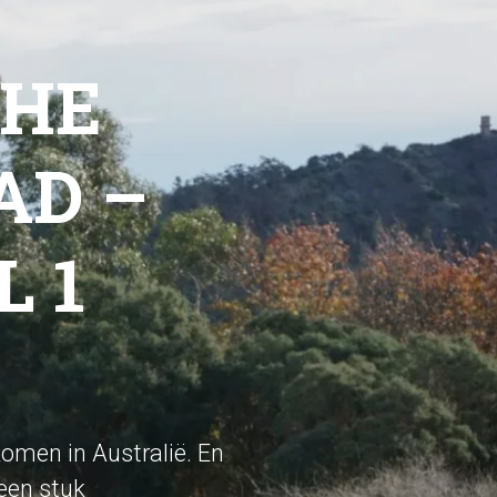
THE
AD –
L 1
komen in Australië. En
 een stuk