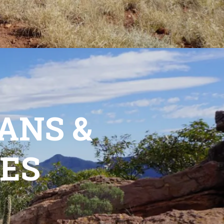
ANS &
ES