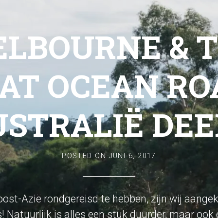
LBOURNE & 
AT OCEAN RO
STRALIË DEE
POSTED ON
JUNI 6, 2017
ost-Azië rondgereisd te hebben, zijn wij aange
s! Natuurlijk is alles een stuk duurder, maar ook