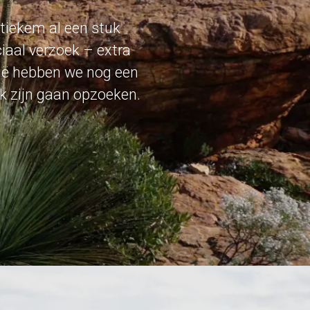
stiekem al een stuk
ciaal verzoek – extra
alië hebben we nog een
ck zijn gaan opzoeken.