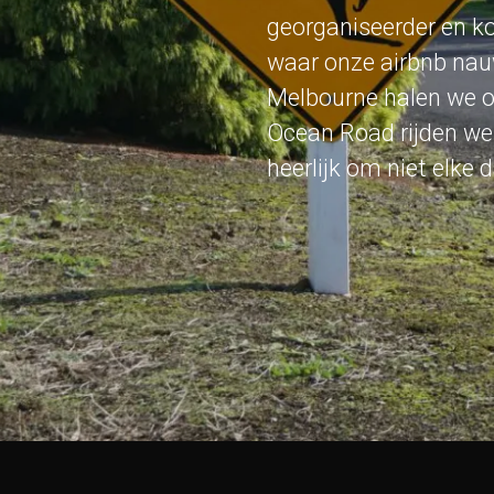
georganiseerder en ko
waar onze airbnb nauw
Melbourne halen we o
Ocean Road rijden we 
heerlijk om niet elke