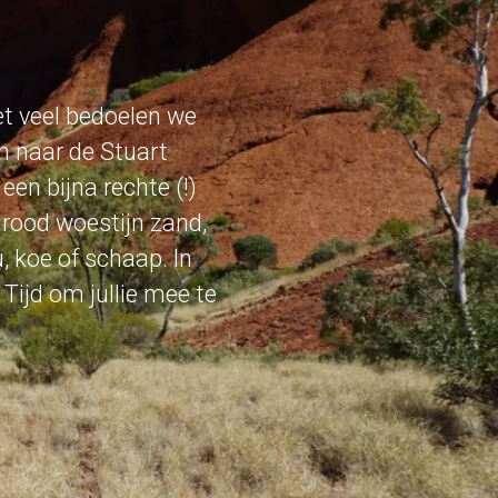
et veel bedoelen we
n naar de Stuart
en bijna rechte (!)
rood woestijn zand,
 koe of schaap. In
 Tijd om jullie mee te