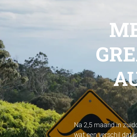
ME
GRE
AU
Na 2,5 maand in zuido
wat een verschil dat i