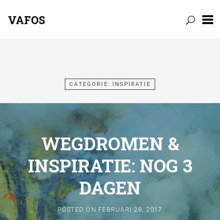
VAFOS
Skip
to
content
CATEGORIE: INSPIRATIE
WEGDROMEN &
INSPIRATIE: NOG 3
DAGEN
POSTED ON
FEBRUARI 28, 2017