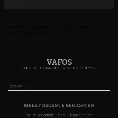
i
c
Deze website gebruikt Akismet om spam te verminderen.
Bekijk
h
hoe je reactie-gegevens worden verwerkt
.
t
n
VAFOS
a
EEN VERSLAG VAN ONZE WERELDREIS IN 2017
v
Zoeken
i
naar:
g
MEEST RECENTE BERICHTEN
a
Chili en Argentinië – Deel 1: Naar Beneden